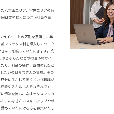
した八重山エリア、宮古エリアの宿
今回は業務拡大につき正社員を募
とプライベートの区別を意識し、年
も一部フレックス制を導入してワーク
なさんに頑張っていただきます。業
天やじゃらんなどの宿泊予約サイ
したり、料金の操作、画像の管理と
にしたいのはみなさんの情熱。その
を存分に生かして働くという転職が
ん経験やスキルは人それぞれです
事に情熱を持ち、ネオックスワンの
ろん、みなさんのスキルアップや報
く勤めていただける方を募集いたし