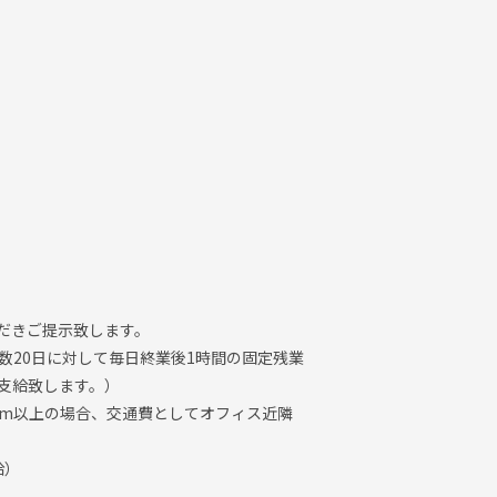
だきご提示致します。
数20日に対して毎日終業後1時間の固定残業
支給致します。）
km以上の場合、交通費としてオフィス近隣
給）